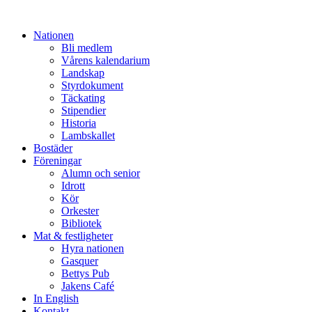
Nationen
Bli medlem
Vårens kalendarium
Landskap
Styrdokument
Täckating
Stipendier
Historia
Lambskallet
Bostäder
Föreningar
Alumn och senior
Idrott
Kör
Orkester
Bibliotek
Mat & festligheter
Hyra nationen
Gasquer
Bettys Pub
Jakens Café
In English
Kontakt