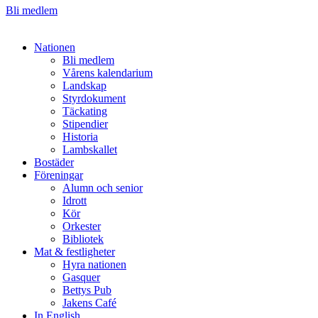
Bli medlem
Nationen
Bli medlem
Vårens kalendarium
Landskap
Styrdokument
Täckating
Stipendier
Historia
Lambskallet
Bostäder
Föreningar
Alumn och senior
Idrott
Kör
Orkester
Bibliotek
Mat & festligheter
Hyra nationen
Gasquer
Bettys Pub
Jakens Café
In English