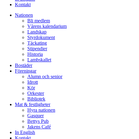
Kontakt
Nationen
Bli medlem
Vårens kalendarium
Landskap
Styrdokument
Täckating
Stipendier
Historia
Lambskallet
Bostäder
Föreningar
Alumn och senior
Idrott
Kör
Orkester
Bibliotek
Mat & festligheter
Hyra nationen
Gasquer
Bettys Pub
Jakens Café
In English
Kontakt