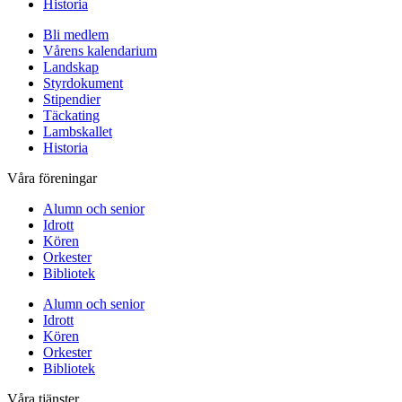
Historia
Bli medlem
Vårens kalendarium
Landskap
Styrdokument
Stipendier
Täckating
Lambskallet
Historia
Våra föreningar
Alumn och senior
Idrott
Kören
Orkester
Bibliotek
Alumn och senior
Idrott
Kören
Orkester
Bibliotek
Våra tjänster