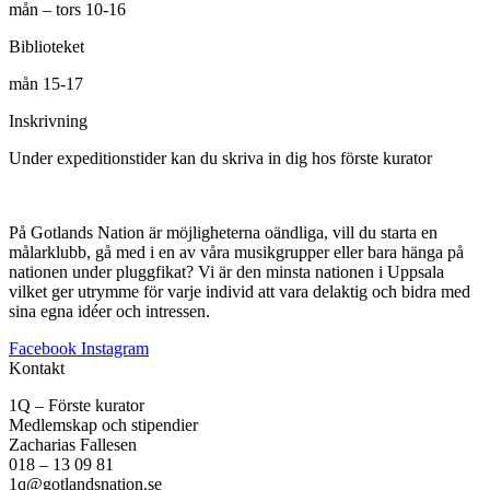
mån – tors 10-16
Biblioteket
mån 15-17
Inskrivning
Under expeditionstider kan du skriva in dig hos förste kurator
På Gotlands Nation är möjligheterna oändliga, vill du starta en
målarklubb, gå med i en av våra musikgrupper eller bara hänga på
nationen under pluggfikat? Vi är den minsta nationen i Uppsala
vilket ger utrymme för varje individ att vara delaktig och bidra med
sina egna idéer och intressen.
Facebook
Instagram
Kontakt
1Q – Förste kurator
Medlemskap och stipendier
Zacharias Fallesen
018 – 13 09 81
1q@gotlandsnation.se