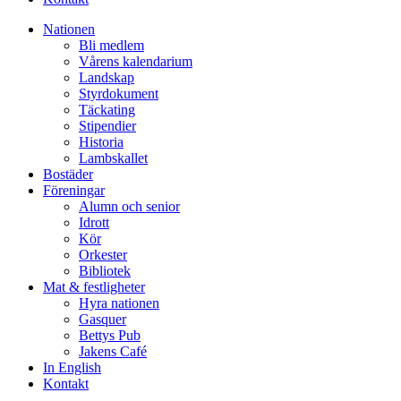
Nationen
Bli medlem
Vårens kalendarium
Landskap
Styrdokument
Täckating
Stipendier
Historia
Lambskallet
Bostäder
Föreningar
Alumn och senior
Idrott
Kör
Orkester
Bibliotek
Mat & festligheter
Hyra nationen
Gasquer
Bettys Pub
Jakens Café
In English
Kontakt