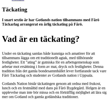
Täckating
I snart sextio år har Gotlands nation tillsammans med Fårö
Täckarlag arrangerat en årlig täckating på Fårö.
Vad är en täckating?
Under en täckating samlas både kunniga och amatörer för att
tillsammans lägga om ett traditionellt agtak, med tillhörande
festligheter. Ett ”ating” är gutniska för en arbetsgemenskap som
arbetar mot ersättning i form av mat, dryck och festligheter. Denna
tradition från det gamla bondesammhället lever fortfarande tack vare
Fårö Täckarlag och studenter av Gotlands nation i Uppsala.
Gotlands Nation bistår täckatingen genom att ordna med frukost,
lunch och en festmåltid med dans på Fårö Bygdegård. Helgen är en
upplevelse man inte bör missa och en förträfflig möjlighet att lära sig
mer om Gotland och gamla gotländska traditioner.