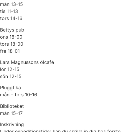
mån 13-15
tis 11-13
tors 14-16
Bettys pub
ons 18-00
tors 18-00
fre 18-01
Lars Magnussons ölcafé
lör 12-15
sön 12-15
Pluggfika
mån – tors 10-16
Biblioteket
mån 15-17
Inskrivning
Under expeditionstider kan du skriva in dig hos förste