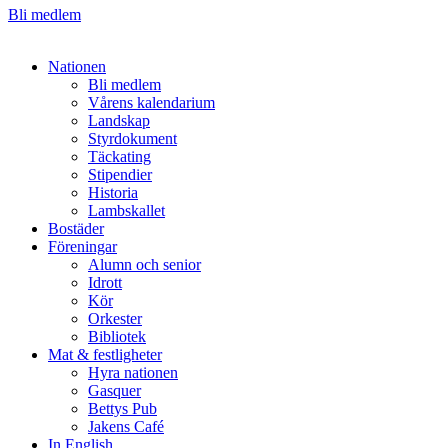
Bli medlem
Nationen
Bli medlem
Vårens kalendarium
Landskap
Styrdokument
Täckating
Stipendier
Historia
Lambskallet
Bostäder
Föreningar
Alumn och senior
Idrott
Kör
Orkester
Bibliotek
Mat & festligheter
Hyra nationen
Gasquer
Bettys Pub
Jakens Café
In English