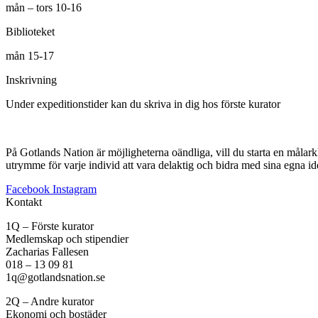
mån – tors 10-16
Biblioteket
mån 15-17
Inskrivning
Under expeditionstider kan du skriva in dig hos förste kurator
På Gotlands Nation är möjligheterna oändliga, vill du starta en målar
utrymme för varje individ att vara delaktig och bidra med sina egna id
Facebook
Instagram
Kontakt
1Q – Förste kurator
Medlemskap och stipendier
Zacharias Fallesen
018 – 13 09 81
1q@gotlandsnation.se
2Q – Andre kurator
Ekonomi och bostäder