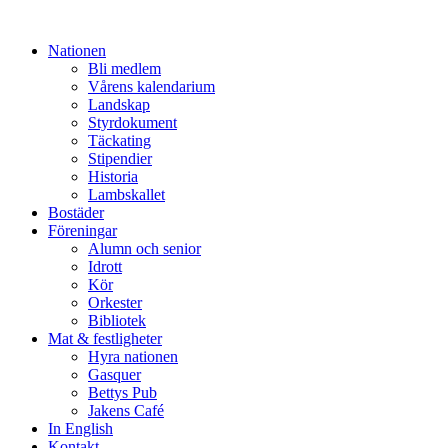
Nationen
Bli medlem
Vårens kalendarium
Landskap
Styrdokument
Täckating
Stipendier
Historia
Lambskallet
Bostäder
Föreningar
Alumn och senior
Idrott
Kör
Orkester
Bibliotek
Mat & festligheter
Hyra nationen
Gasquer
Bettys Pub
Jakens Café
In English
Kontakt