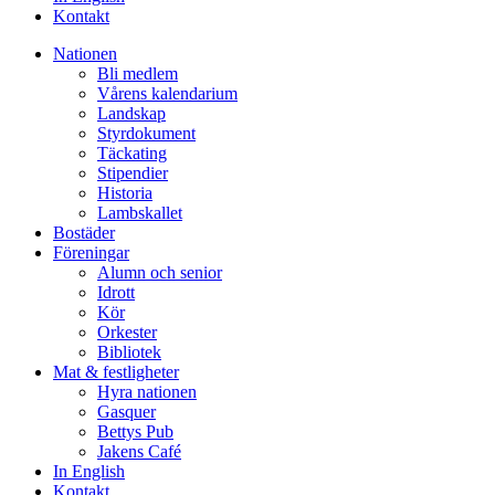
Kontakt
Nationen
Bli medlem
Vårens kalendarium
Landskap
Styrdokument
Täckating
Stipendier
Historia
Lambskallet
Bostäder
Föreningar
Alumn och senior
Idrott
Kör
Orkester
Bibliotek
Mat & festligheter
Hyra nationen
Gasquer
Bettys Pub
Jakens Café
In English
Kontakt