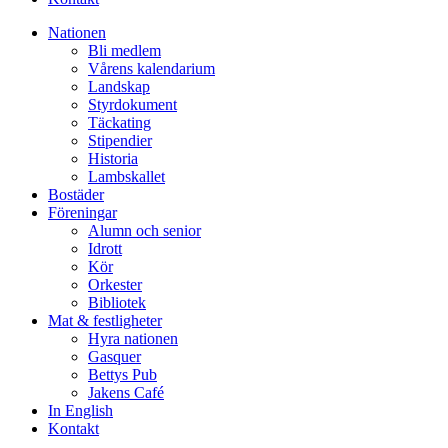
Nationen
Bli medlem
Vårens kalendarium
Landskap
Styrdokument
Täckating
Stipendier
Historia
Lambskallet
Bostäder
Föreningar
Alumn och senior
Idrott
Kör
Orkester
Bibliotek
Mat & festligheter
Hyra nationen
Gasquer
Bettys Pub
Jakens Café
In English
Kontakt